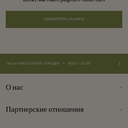
outlet.wertheim.pu@tom-tailor.com
ПОСМОТРЕТЬ НА КАРТЕ
⬩
ЧАСЫ РАБОТЫ БУТИК-ГОРОДКА
10:00 – 20:00
О нас
Связаться с нами
Партнерские отношения
Связаться с нами
Наши партнеры
О Wertheim Village