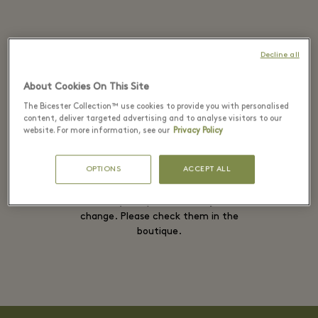
Authentic. Denim.
Decline all
About Cookies On This Site
The Bicester Collection™ use cookies to provide you with personalised
РАЗВЕРНУТЬ
content, deliver targeted advertising and to analyse visitors to our
website. For more information, see our
Privacy Policy
OPTIONS
ACCEPT ALL
Availability and prices are subject to
change. Please check them in the
boutique.