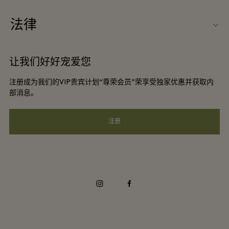
旅行合作伙伴
关于Wertheim Village（威尔特海姆购物村）
法律
团体预订
购物村互动地图
条款与条件
酒店及景点合作伙伴
让我们好好宠爱您
工作机会
会员条款与条件
DO GOOD programme
注册成为我们的VIP贵宾计划“尊荣会员”荣享受独家优惠并获取内
下载应用程序
Privacy notice
部消息。
礼品卡
可访问性
注册
常见问题
企业责任
instagram
facebook