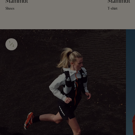
Mammut
Mammut
Shoes
T-shirt
1
2