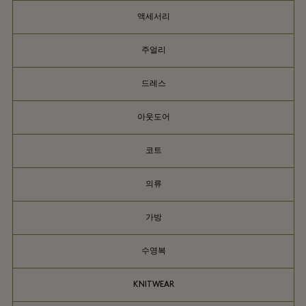
액세서리
주얼리
드레스
아웃도어
코트
의류
가방
수영복
KNITWEAR