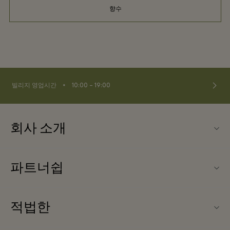
향수
⬩
빌리지 영업시간
10:00 – 19:00
회사 소개
문의하기
파트너쉽
FAQ
파트너가되다
빌리지 지도
적법한
Partner offers
Offers
웹사이트 이용 약관