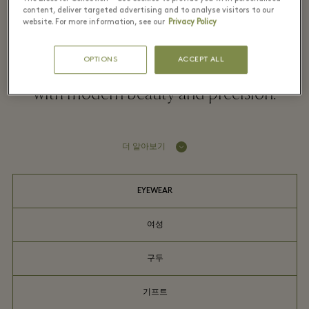
content, deliver targeted advertising and to analyse visitors to our
website. For more information, see our
Privacy Policy
Alaïa sculpts garments with exceptional
OPTIONS
ACCEPT ALL
savoir-faire, celebrating the female form
with modern beauty and precision.
더 알아보기
EYEWEAR
여성
구두
기프트