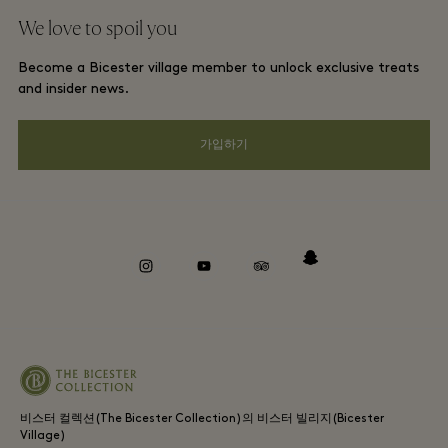
단체 예약
We love to spoil you
Gift Card
프리빌리지 약관
호텔 및 지역 명소
Become a Bicester village member to unlock exclusive treats
커리어
프라이버시 공지
and insider news.
앱 다운로드
웹접근성 안내
가입하기
Bicester Village (비스터 빌리지) 소개
기업의 책임
Whistleblowing
instagram
youtube
tripadvisor
snapchat
비스터 컬렉션(The Bicester Collection)의 비스터 빌리지(Bicester
Village)