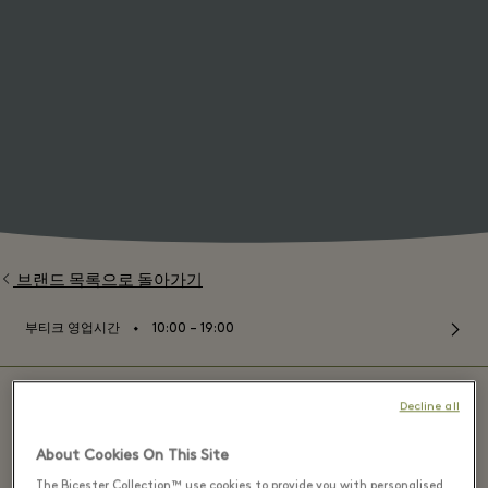
브랜드 목록으로 돌아가기
⬩
부티크 영업시간
10:00 – 19:00
Decline all
About Cookies On This Site
Alaïa - Bicester Village
The Bicester Collection™ use cookies to provide you with personalised