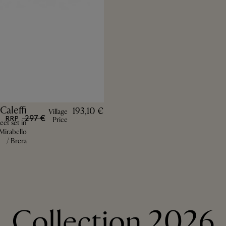
Caleffi
193,10 €
Village
297 €
RRP
Price
et set in
Mirabello
/ Brera
2026 Collection