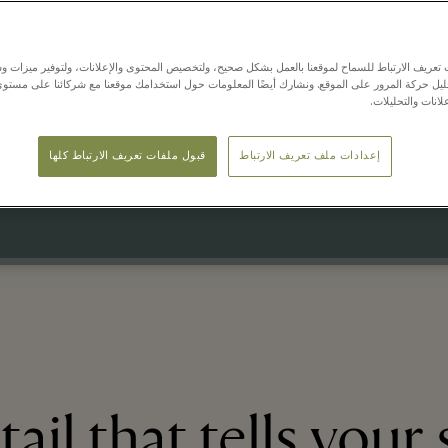
14 أغسطس - 16 أغسطس 2026
عريف الارتباط للسماح لموقعنا بالعمل بشكل صحيح، ولتخصيص المحتوى والإعلانات، ولتوفير ميزات وس
Additional 20% off
حليل حركة المرور على الموقع. ونشارك أيضًا المعلومات حول استخدامك موقعنا مع شركائنا على مستو
لانات والتحليلات.
on the Village price
إعدادات ملف تعريف الارتباط
قبول ملفات تعريف الارتباط كلها
with a minimum purchase of 2 sale items
ail that tells your