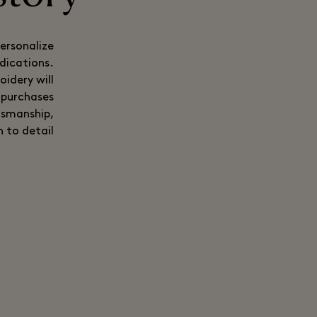
personalize
edications.
idery will
 purchases
tsmanship,
 to detail.