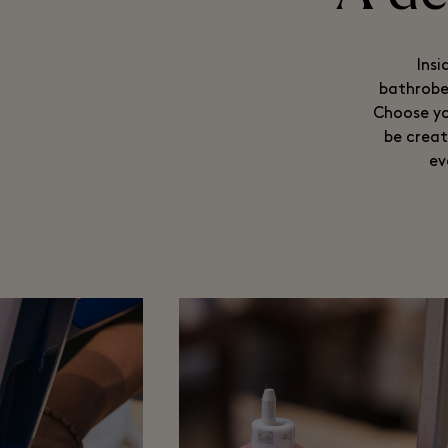
Insi
bathrobes
Choose yo
be creat
ev