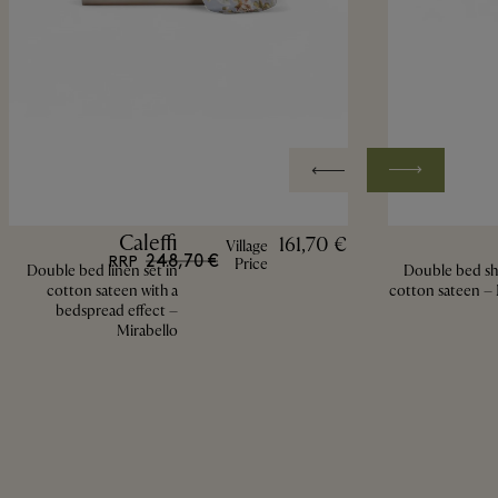
Caleffi
161,70 €
Village
248,70 €
RRP
Price
Double bed linen set in
Double bed she
cotton sateen with a
cotton sateen – 
bedspread effect –
Mirabello