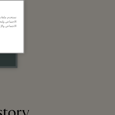
نستخدم ملفات ت
الاجتماعي ولت
الاجتماعي والإع
 story