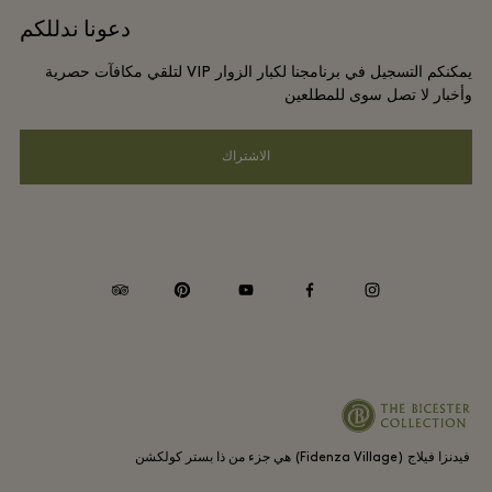
حجز المجموعات
دعونا ندللكم
اتصلوا بنا
شروط وأحكام العضوية
برامج مكافآت المسافر الدائم
يمكنكم التسجيل في برنامجنا لكبار الزوار VIP لتلقي مكافآت حصرية
الوظائف
إشعارات الخصوصية
وأخبار لا تصل سوى للمطلعين
الفنادق والمعالم السياحية المحلية
تنزيل التطبيق
سهولة الوصول
الاشتراك
انضموا إلى شركائنا
بطاقة هدايا فيدنزا فيلاج (Fidenza Village)
موافقة ملف تعريف الارتباط
الالتزامات البيئية والاجتماعية والحوكمة
tripadvisor
pinterest
youtube
facebook
instagram
Whistleblowing
فيدنزا فيلاج (Fidenza Village) هي جزء من ذا بستر كولكشن