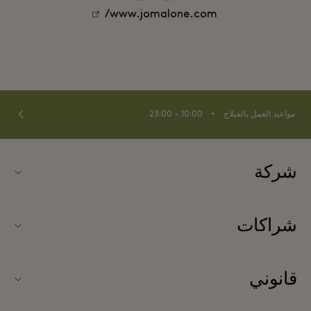
www.jomalone.com/
⬩
مواعيد العمل بالفيلاج
10:00 – 23:00
شركة
نبذة عن Fidenza Village (فيدنزا فيلاج)
شراكات
الأسئلة المتكررة
شركاؤنا
خريطة الفيلاج
قانوني
انضموا إلى شركائنا
جديد
شروط وأحكام الموقع الإلكتروني