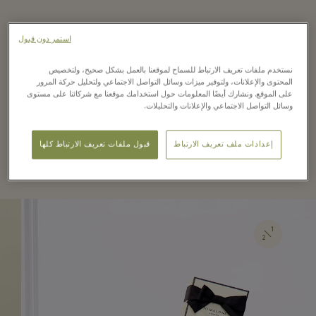
استمر دون قبول
Jo Malone London is a British fragrance
and lifestyle house, where simplicity and
نستخدم ملفات تعريف الارتباط للسماح لموقعنا بالعمل بشكل صحيح، ولتخصيص
المحتوى والإعلانات، ولتوفير ميزات وسائل التواصل الاجتماعي ولتحليل حركة المرور
elegance meet.
على الموقع. ونشارك أيضًا المعلومات حول استخدامك موقعنا مع شركائنا على مستوى
وسائل التواصل الاجتماعي والإعلانات والتحليلات.
إعدادات ملف تعريف الارتباط
قبول ملفات تعريف الارتباط كلها
قراءة المزيد
1
2