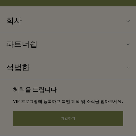
회사
Fidenza Village (피덴자 빌리지) 소개
파트너쉽
FAQ
우리의 파트너들
빌리지 지도
적법한
파트너가되다
신상품
웹사이트 이용 약관
단체 예약
혜택을 드립니다
문의하기
프리빌리지 약관
항공사 마일리지 프로그램
VIP 프로그램에 등록하고 특별 혜택 및 소식을 받아보세요.
커리어
프라이버시 공지
호텔 및 지역 명소
앱 다운로드
가입하기
웹접근성 안내
기업 제휴 프로그램
상품권
쿠키 동의