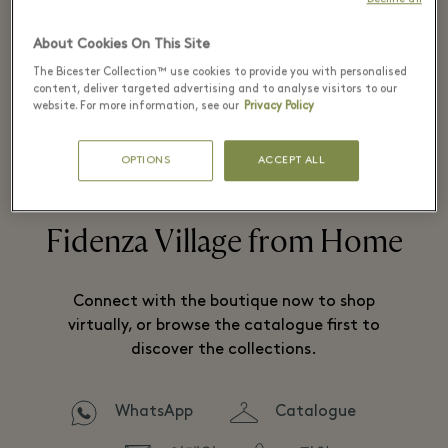
About Cookies On This Site
Neapolitan tailoring.
The Bicester Collection™ use cookies to provide you with personalised
content, deliver targeted advertising and to analyse visitors to our
website. For more information, see our
Privacy Policy
더 알아보기
OPTIONS
ACCEPT ALL
Fidenza Village from Home
Connect with the boutique now to shop
virtually, or browse the catalogue first to
discover the collections.
WhatsApp
Catalogue