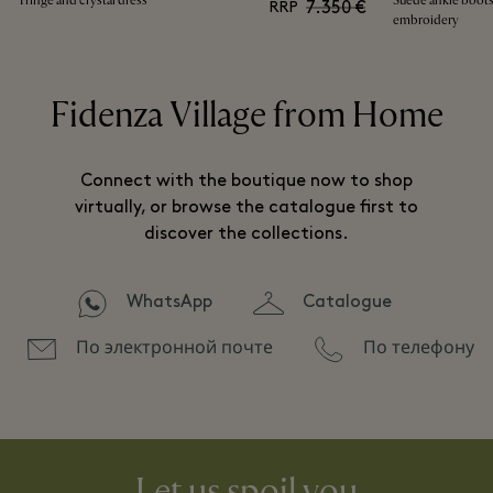
Fringe and crystal dress
Suede ankle boots
7.350 €
RRP
embroidery
Fidenza Village from Home
Connect with the boutique now to shop
virtually, or browse the catalogue first to
discover the collections.
WhatsApp
Catalogue
По электронной почте
По телефону
Let us spoil you