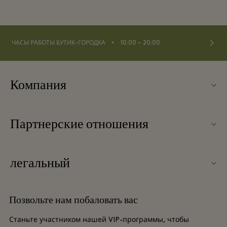
⬩
ЧАСЫ РАБОТЫ БУТИК-ГОРОДКА
10:00 – 20:00
Компания
О Fidenza Village
Партнерские отношения
Часто задаваемые вопросы
Наши партнеры
Карта бутик-городка
легальный
Стать партнером
Новинки
Условия и положения
Групповое бронирование
Позвольте нам побаловать вас
Контакты
Условия и положения для привилегированного участника
Баллы для часто летающих путешественников
Станьте участником нашей VIP-программы, чтобы
Вакансии