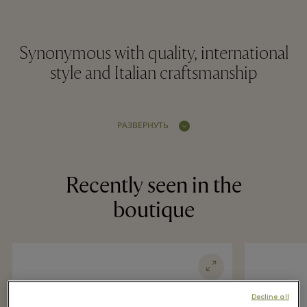
Synonymous with quality, international
style and Italian craftsmanship
РАЗВЕРНУТЬ
Recently seen in the
boutique
Decline all