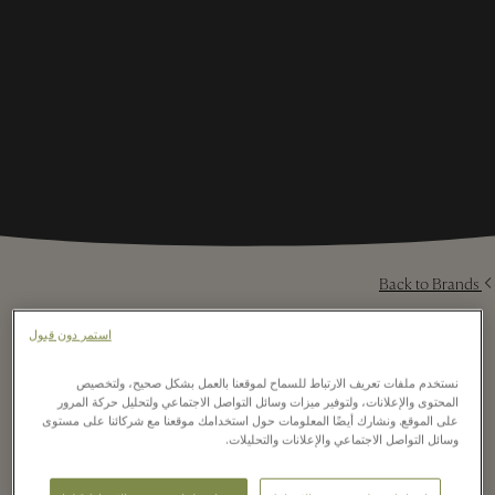
Back to Brands
استمر دون قبول
نستخدم ملفات تعريف الارتباط للسماح لموقعنا بالعمل بشكل صحيح، ولتخصيص
⬩
المحتوى والإعلانات، ولتوفير ميزات وسائل التواصل الاجتماعي ولتحليل حركة المرور
على الموقع. ونشارك أيضًا المعلومات حول استخدامك موقعنا مع شركائنا على مستوى
وسائل التواصل الاجتماعي والإعلانات والتحليلات.
Discover Mascaró