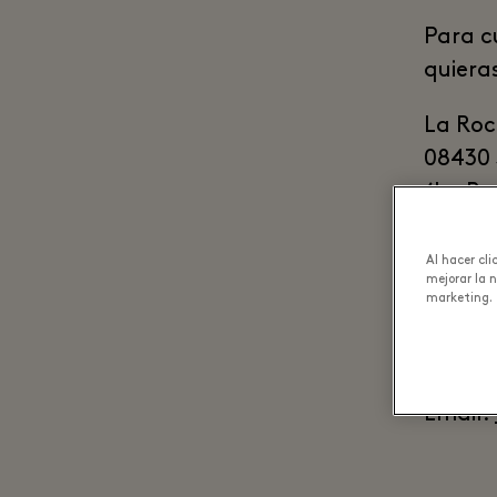
Para c
quiera
La Roc
08430 
(La Ro
Barce
Spain
Al hacer cl
mejorar la 
marketing.
Tel:
+3
Fax: +
Whats
Email: