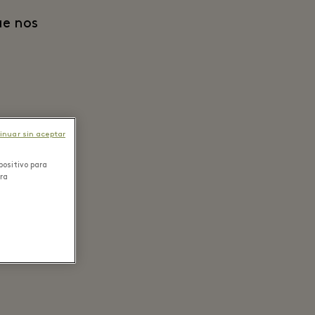
ue nos
inuar sin aceptar
positivo para
ara