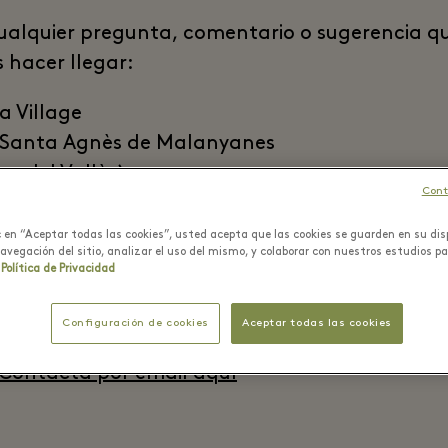
ualquier pregunta, comentario o sugerencia q
s hacer llegar:
a Village
Santa Agnès de Malanyanes
ca del Vallès)
Cont
lona
ic en “Aceptar todas las cookies”, usted acepta que las cookies se guarden en su dis
navegación del sitio, analizar el uso del mismo, y colaborar con nuestros estudios p
Política de Privacidad
4 93 842 39 39
34 93 842 30 59
Configuración de cookies
Aceptar todas las cookies
App
Contacta por email aquí