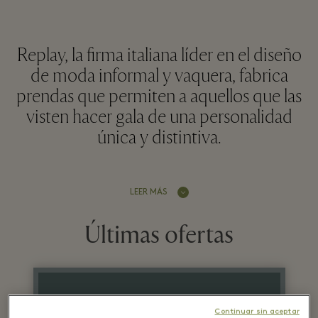
Replay, la firma italiana líder en el diseño
de moda informal y vaquera, fabrica
prendas que permiten a aquellos que las
visten hacer gala de una personalidad
única y distintiva.
LEER MÁS
Últimas ofertas
1 julio - 23 agosto 2026
Continuar sin aceptar