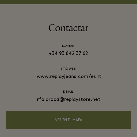
Contactar
LLAMAR:
+34 93 842 37 62
SITIO WEB:
www.replayjeans.com/es
E-MAIL:
rfolaroca@replaystore.net
VER EN EL MAPA