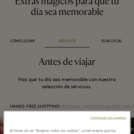
Extras mágicos para que tu
día sea memorable
CÓMO LLEGAR
SERVICIOS
GUÍA LOCAL
Antes de viajar
Haz que tu día sea memorable con nuestra
selección de servicios.
HANDS-FREE SHOPPING
PERSONAL SHOPPER
TAX-FREE SHO
Continuar sin aceptar
Al hacer clic en “Aceptar todas las cookies”, usted acepta que las