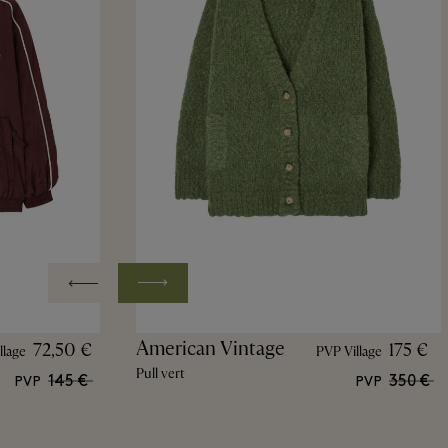
American Vintage
72,50 €
175 €
llage
PVP Village
Pull vert
145 €
350 €
PVP
PVP