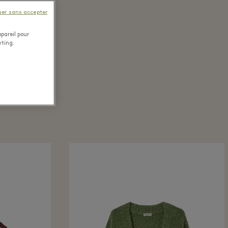
uer sans accepter
pareil pour
eting.
la