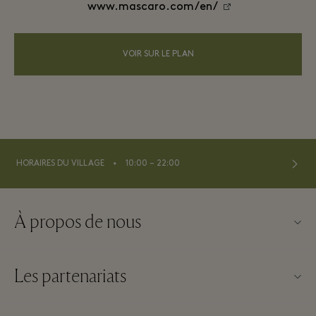
www.mascaro.com/en/
VOIR SUR LE PLAN
⬩
HORAIRES DU VILLAGE
10:00 – 22:00
À propos de nous
Nous contacter
Les partenariats
À propos de La Roca Village
Nos partenaires
Plan du Village