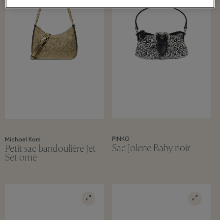
PINKO
Michael Kors
Sac Jolene Baby noir
Petit sac bandoulière Jet
Set orné