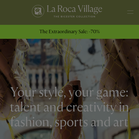
The Extraordinary Sale: -70%
Your style, your game:
talent and creativity in
fashion, sports and art