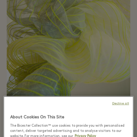
Decline all
About Cookies On This Site
Raval 지구에 있는 소란스러운 광장(몇
The Bicester Collection™ use cookies to provide you with personalised
년 전부터 스케이터 천국이 되었죠)에 현
content, deliver targeted advertising and to analyse visitors to our
website. For more information, see our
Privacy Policy