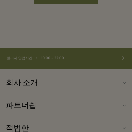
⬩
빌리지 영업시간
10:00 – 22:00
회사 소개
문의하기
파트너쉽
La Roca Village (라 로카 빌리지) 소개
우리의 파트너들
빌리지 지도
적법한
파트너가되다