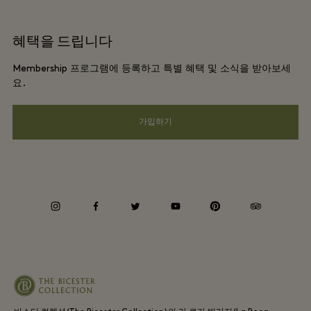
커리어
웹사이트 이용 약관
항공사 마일리지 프로그램
혜택을 드립니다
앱 다운로드
프리빌리지 약관
단체 예약
Membership 프로그램에 등록하고 특별 혜택 및 소식을 받아보세
Gift Card
프라이버시 공지
요.
호텔 및 지역 명소
FAQ
웹접근성 안내
가입하기
기업의 책임
Whistleblowing
instagram
facebook
twitter
youtube
pinterest
tripadvisor
Average supplier payment period