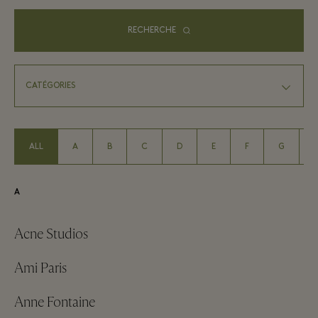
RECHERCHE
ALL
A
B
C
D
E
F
G
A
Acne Studios
Ami Paris
Anne Fontaine