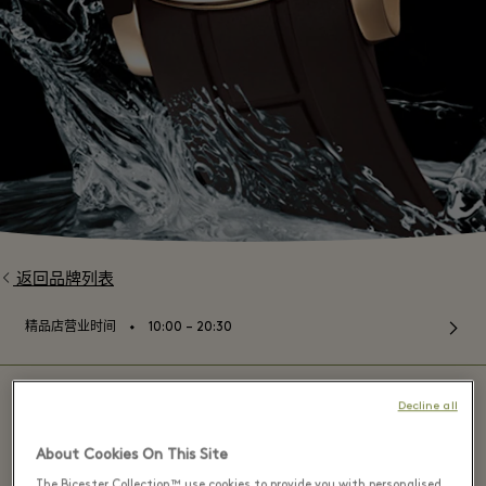
返回品牌列表
⬩
精品店营业时间
10:00 – 20:30
Decline all
About Cookies On This Site
MIDO - La Vallée Village
The Bicester Collection™ use cookies to provide you with personalised