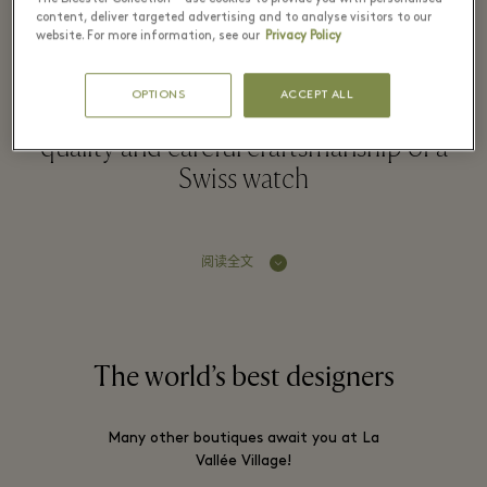
content, deliver targeted advertising and to analyse visitors to our
website. For more information, see our
Privacy Policy
Mido’s ambition is to produce watches
OPTIONS
ACCEPT ALL
that possess characteristics typical of the
quality and careful craftsmanship of a
Swiss watch
阅读全文
The world’s best designers
Many other boutiques await you at La
Vallée Village!