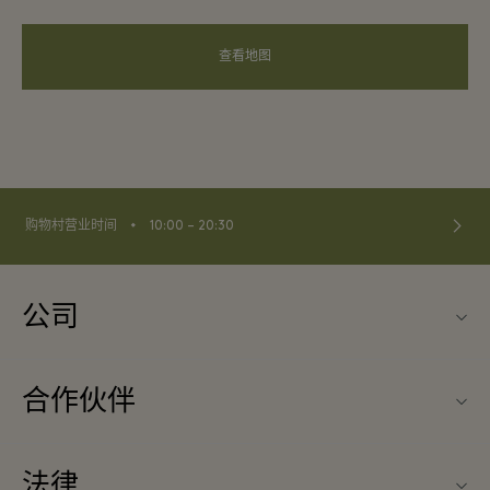
查看地图
⬩
购物村营业时间
10:00 – 20:30
公司
关于La Vallée Village（巴黎河谷购物村）
合作伙伴
联系我们
旅行合作伙伴
常见问题
法律
成为合作伙伴