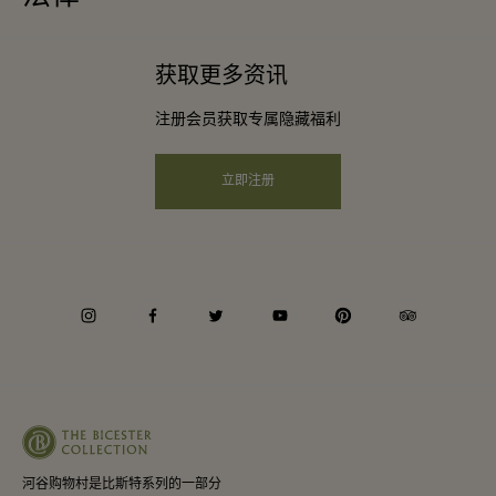
下载应用程序
条款与条件
常旅客计划合作伙伴
获取更多资讯
礼品卡
会员条款与条件
团体预订
注册会员获取专属隐藏福利
购物村互动地图
隐私权声明
酒店及景点合作伙伴
远程购物
立即注册
可访问性
工作机会
企业责任
instagram
facebook
twitter
youtube
pinterest
tripadvisor
河谷购物村是比斯特系列的一部分