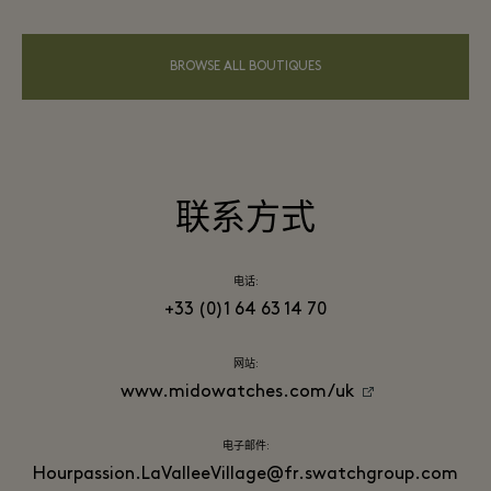
BROWSE ALL BOUTIQUES
联系方式
电话:
+33 (0)1 64 63 14 70
网站:
www.midowatches.com/uk
电子邮件:
Hourpassion.LaValleeVillage@fr.swatchgroup.com