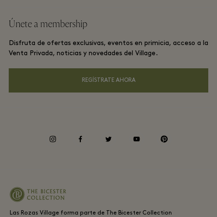
Términos y condiciones del sitio web
Recompensas de viajero frecuente
Únete a membership
Descárgate la app
Términos y condiciones de Las Rozas Village Membership
Reserva de grupos
Disfruta de ofertas exclusivas, eventos en primicia, acceso a la
Tarjeta Regalo
Avisos de Privacidad
Venta Privada, noticias y novedades del Village.
Hoteles y atracciones locales
Preguntas frecuentes
Accesibilidad
REGÍSTRATE AHORA
Responsabilidad corporativa
Decreto ahorro energético
instagram
facebook
twitter
youtube
pinterest
Canal de informantes
Periodo medio de pago a proveedores
Las Rozas Village forma parte de The Bicester Collection