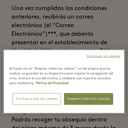
Una vez cumplidas las condiciones
anteriores, recibirás un correo
electrónico (el “Correo
Electrónico”)***, que deberás
presentar en el establecimiento de
“Lindt” del Village, junto con tu DNI o
Continuar sin aceptar
Pasaporte y tu código personal de
Membership, para que puedan
Al hacer clic en “Aceptar todas las cookies”, usted acepta que las
cookies se guarden en su dispositivo para mejorar la navegación del
hacerte entrega de la Recompensa.
sitio, analizar el uso del mismo, y colaborar con nuestros estudios
para marketing.
Política de Privacidad
Además, el día de la visita, el
miembro beneficiario de la
Configuración de cookies
Aceptar todas las cookies
Experiencia deberá escanear su
código QR personal de Membership.
Podrás recoger tu obsequio dentro