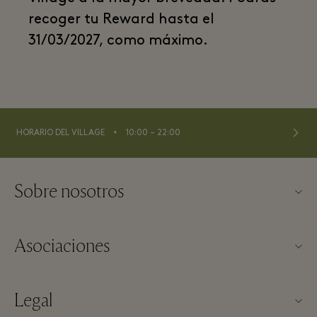
recoger tu Reward hasta el
31/03/2027, como máximo.
⬩
HORARIO DEL VILLAGE
10:00 – 22:00
Sobre nosotros
Contacto
Asociaciones
Sobre Las Rozas Village
Nuestros partners
Mapa del Village
Legal
Hazte partner
Trabaja con nosotros