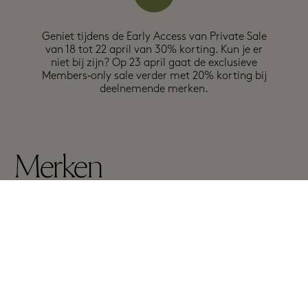
Geniet tijdens de Early Access van Private Sale
van 18 tot 22 april van 30% korting. Kun je er
niet bij zijn? Op 23 april gaat de exclusieve
Members‑only sale verder met 20% korting bij
deelnemende merken.
Merken
In deelnemende boetieks
Uitsluitingen kunnen van toepassing zijn, zie de volledige details in de
boetiek