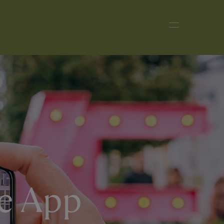
ge App