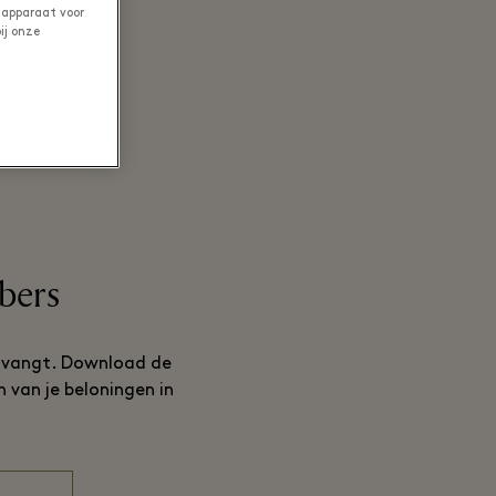
 apparaat voor
ij onze
bers
ntvangt. Download de
 van je beloningen in