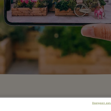
Doorgaan zond
wnload de Maasmechelen Village 