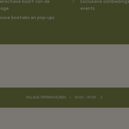
teractieve kaart van de
Exclusieve aanbieding
llage
events
euwe boetieks en pop-ups
⬩
VILLAGE OPENINGSUREN
10:00 – 19:00