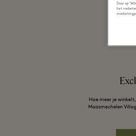
Door op “Al
het verbete
marketingp
Exc
Hoe meer je winkelt
Maasmechelen Village