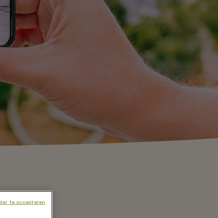
er te accepteren
app