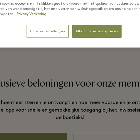
le cookies accepteren” te klikken gaat u akkoord met het opslaan van cookies op uw
ren van websitenavigatie, het analyseren van websitegebruik en om ons te helpen b
rojecten.
Privacy Verlkaring
VOOR IOS
VOOR ANDROID
Cookie-instellingen
Alle cookies accepteren
lusieve beloningen voor onze mem
, hoe meer sterren je ontvangt en hoe meer voordelen je o
-app voor snelle en gemakkelijke toegang bij het inwisselen
de boetieks!