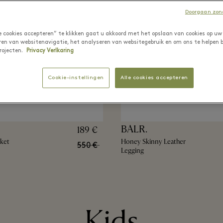
Doorgaan zond
le cookies accepteren” te klikken gaat u akkoord met het opslaan van cookies op uw
ren van websitenavigatie, het analyseren van websitegebruik en om ons te helpen b
rojecten.
Privacy Verlkaring
Cookie-instellingen
Alle cookies accepteren
BALR.
189 €
cket
Honey Skinny Leather
550 €
Legging
Kids