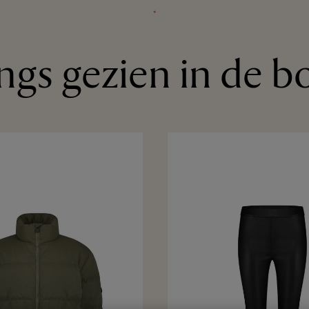
⬩
gs gezien in de b