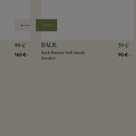
BALR.
99 €
59 €
Sock Runner Soft Suede
160 €
90 €
Sneaker
n