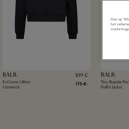
Door op “Al
het verbete
marketingp
BALR.
BALR.
109 €
Evi Loose Glitter
Trey Regular Po
175 €
Crewneck
Puffer Jacket