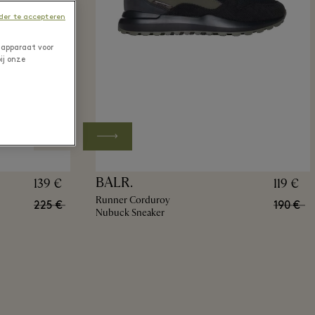
er te accepteren
 apparaat voor
ij onze
BALR.
139 €
119 €
Runner Corduroy
225 €
190 €
Nubuck Sneaker