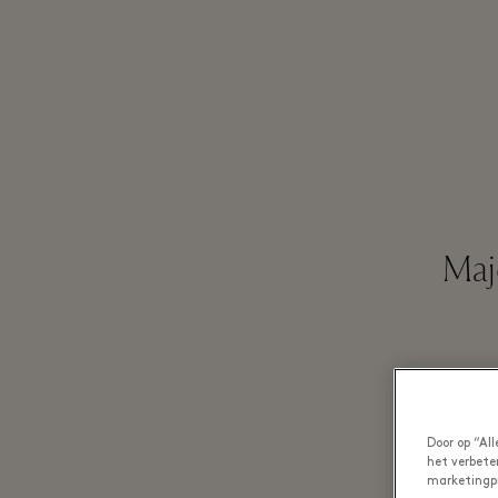
Maje
Door op “Al
het verbete
marketingp