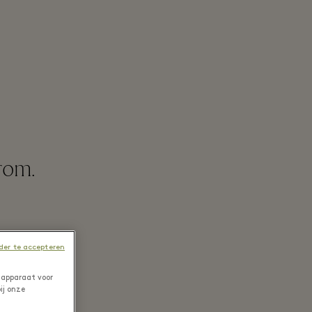
grom.
er te accepteren
 apparaat voor
ij onze