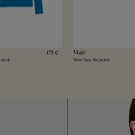
Maje
175 €
l-neck
Short faux-fur jacket