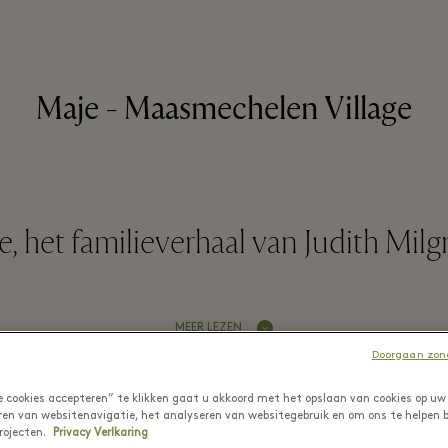
Maje - Maasmechelen Village
, het familieverhaal van Judith Mil
MEER LEZEN
Doorgaan zond
le cookies accepteren” te klikken gaat u akkoord met het opslaan van cookies op uw
ren van websitenavigatie, het analyseren van websitegebruik en om ons te helpen b
rojecten.
Privacy Verlkaring