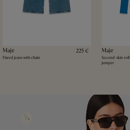
Maje
Maje
225 €
Flared jeans with chain
Second-skin rol
jumper
1
4