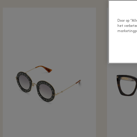
Door op “Al
het verbete
marketingp