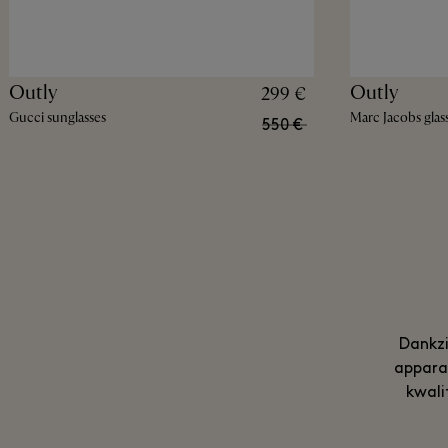
Outly
Outly
299 €
Gucci sunglasses
Marc Jacobs glas
550 €
Dankzi
apparat
kwali