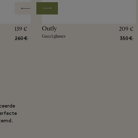
Outly
139 €
209 €
Gucci glasses
260 €
350 €
nceerde
perfecte
stemd.