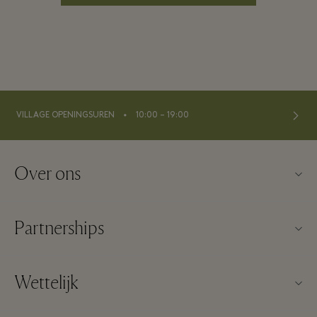
⬩
VILLAGE OPENINGSUREN
10:00 – 19:00
Over ons
Neem contact op met ons
Partnerships
Over Maasmechelen Village
Onze partners
Veelgestelde vragen
Wettelijk
Een partner worden
Village plattegrond
Website Algemene voorwaarden