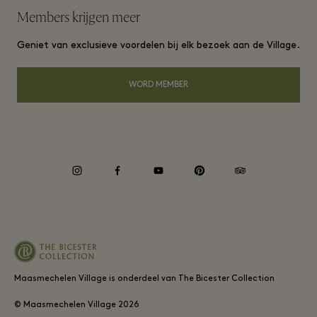
Frequent Flyer Programma
Members krijgen meer
Carrières
Algemene voorwaarden lidmaatschap
Groepsboeking
Geniet van exclusieve voordelen bij elk bezoek aan de Village.
Download app
Privacy notice
Hotels en lokale attracties
Cadeaukaart
WORD MEMBER
Accessibility
Verantwoordelijkheid bedrijf
instagram
facebook
youtube
pinterest
tripadvisor
Maasmechelen Village is onderdeel van The Bicester Collection
© Maasmechelen Village
2026