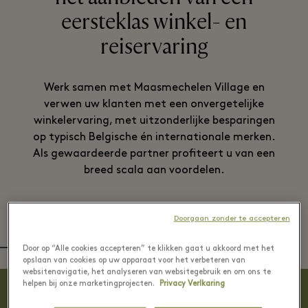
eersteklas winkel- en
reiservaring
Werk samen met Maasmechelen Village en
verwen uw klanten met een onvergetelijke
winkelervaring, met uitzonderlijke besparingen
op typisch Belgische én internationale merken.
Als gewaardeerde partner profiteert u van een
breed scala aan voordelen.
Doorgaan zonder te accepteren
WORD EEN PARTNER
REISPARTNERS
AIRLINE PARTNER
Door op “Alle cookies accepteren” te klikken gaat u akkoord met het
opslaan van cookies op uw apparaat voor het verbeteren van
websitenavigatie, het analyseren van websitegebruik en om ons te
helpen bij onze marketingprojecten.
Privacy Verlkaring