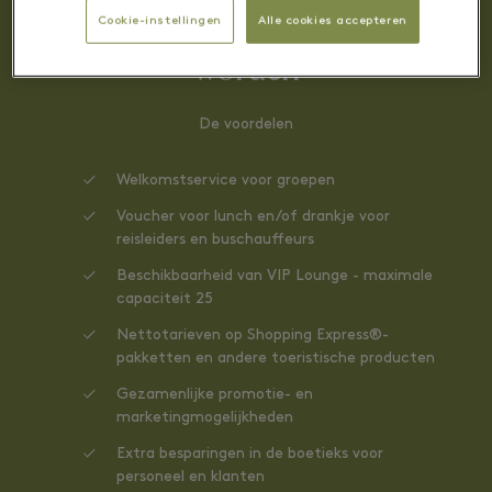
Redenen om een partner te
Cookie-instellingen
Alle cookies accepteren
worden
De voordelen
Welkomstservice voor groepen
Voucher voor lunch en/of drankje voor
reisleiders en buschauffeurs
Beschikbaarheid van VIP Lounge - maximale
capaciteit 25
Nettotarieven op Shopping Express®-
pakketten en andere toeristische producten
Gezamenlijke promotie- en
marketingmogelijkheden
Extra besparingen in de boetieks voor
personeel en klanten