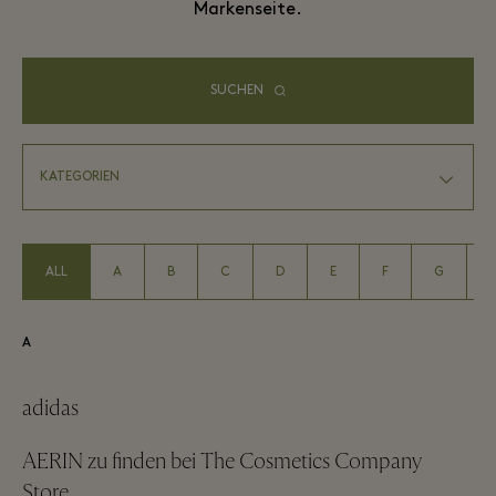
Markenseite.
SUCHEN
ALL
A
B
C
D
E
F
G
A
adidas
AERIN zu finden bei The Cosmetics Company
Store