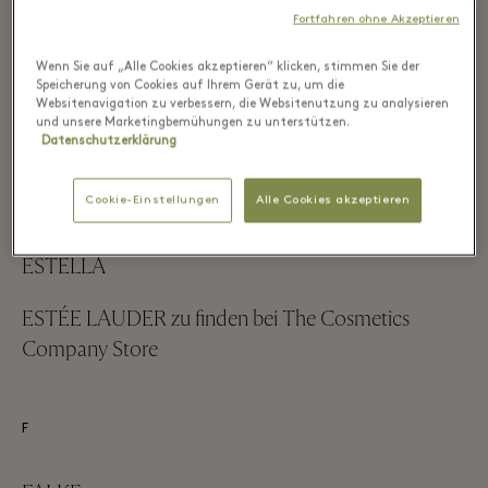
Store
Fortfahren ohne Akzeptieren
Wenn Sie auf „Alle Cookies akzeptieren“ klicken, stimmen Sie der
Speicherung von Cookies auf Ihrem Gerät zu, um die
E
Websitenavigation zu verbessern, die Websitenutzung zu analysieren
und unsere Marketingbemühungen zu unterstützen.
Datenschutzerklärung
Ebel zu finden bei CHRIST
Cookie-Einstellungen
Alle Cookies akzeptieren
Elisabetta Franchi
ESTELLA
ESTÉE LAUDER zu finden bei The Cosmetics
Company Store
F