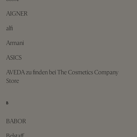
AIGNER
alfi
Armani
ASICS
AVEDA zu finden bei The Cosmetics Company
Store
B
BABOR
Belstaff