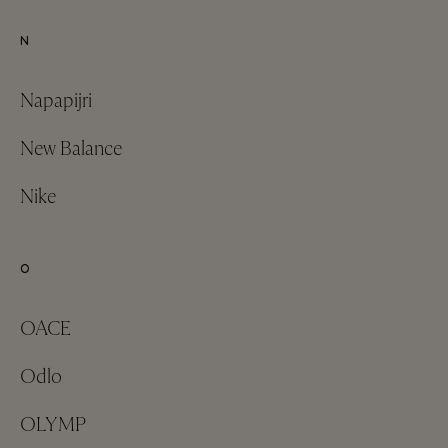
N
Napapijri
New Balance
Nike
O
OACE
Odlo
OLYMP