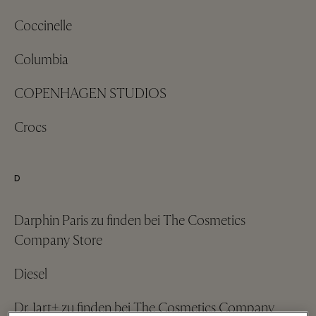
Coccinelle
Columbia
COPENHAGEN STUDIOS
Crocs
D
Darphin Paris zu finden bei The Cosmetics
Company Store
Diesel
Dr. Jart+ zu finden bei The Cosmetics Company