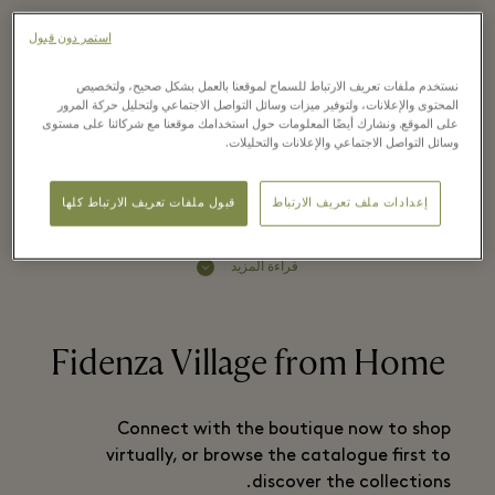
استمر دون قبول
Luisa Spagnoli is a leading Italian
نستخدم ملفات تعريف الارتباط للسماح لموقعنا بالعمل بشكل صحيح، ولتخصيص
المحتوى والإعلانات، ولتوفير ميزات وسائل التواصل الاجتماعي ولتحليل حركة المرور
womenswear brand, founded in 1928,
على الموقع. ونشارك أيضًا المعلومات حول استخدامك موقعنا مع شركائنا على مستوى
which is named after its brilliant
وسائل التواصل الاجتماعي والإعلانات والتحليلات.
designer.
إعدادات ملف تعريف الارتباط
قبول ملفات تعريف الارتباط كلها
قراءة المزيد
Fidenza Village from Home
Connect with the boutique now to shop
virtually, or browse the catalogue first to
discover the collections.