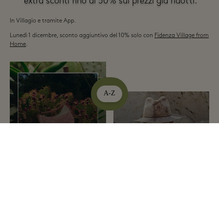
extra sconti fino al 50% sui prezzi già ridotti.
In Villagio e tramite App.
Lunedì 1 dicembre, sconto aggiuntivo del 10% solo con
Fidenza Village from
Home
.
A-Z
Ulteriore -20%
sui prezzi in Saldo
Alviero Martini 1A Classe
Ulteriore -20%
sui prezzi in Saldo
Borsalino