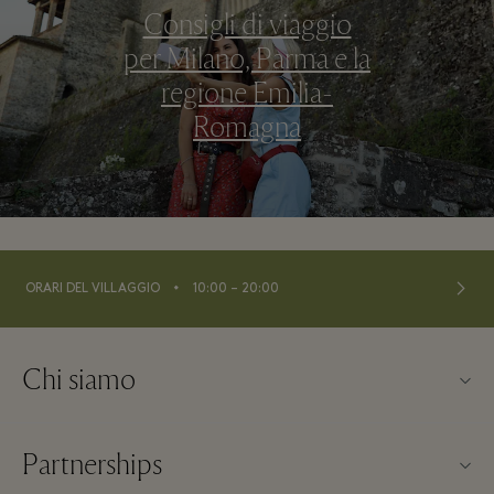
Consigli di viaggio
per Milano, Parma e la
regione Emilia-
Romagna
⬩
ORARI DEL VILLAGGIO
10:00 – 20:00
Chi siamo
About us
Partnerships
FAQs