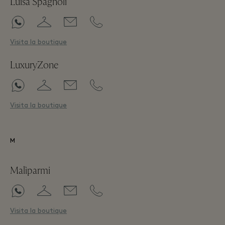
Luisa Spagnoli
Visita la boutique
LuxuryZone
Visita la boutique
M
Malìparmi
Visita la boutique