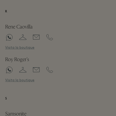
R
Rene Caovilla
Visita la boutique
Roy Roger's
Visita la boutique
S
Samsonite