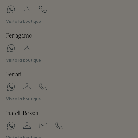
Visita la boutique
Ferragamo
Visita la boutique
Ferrari
Visita la boutique
Fratelli Rossetti