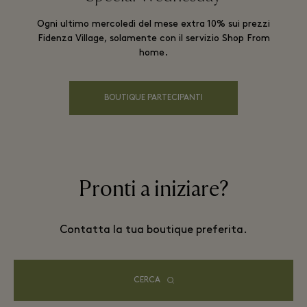
Ogni ultimo mercoledì del mese extra 10% sui prezzi
Fidenza Village, solamente con il servizio Shop From
home.
BOUTIQUE PARTECIPANTI
Pronti a iniziare?
Contatta la tua boutique preferita.
CERCA