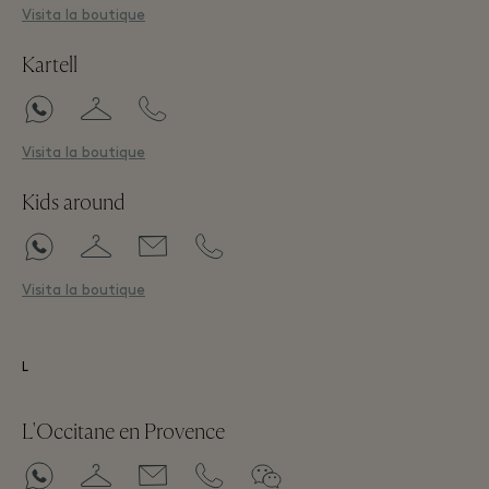
Visita la boutique
Kartell
Visita la boutique
Kids around
Visita la boutique
L
L'Occitane en Provence