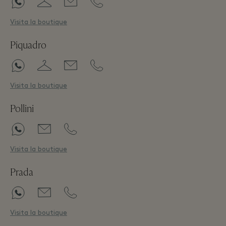
Visita la boutique
Piquadro
Visita la boutique
Pollini
Visita la boutique
Prada
Visita la boutique