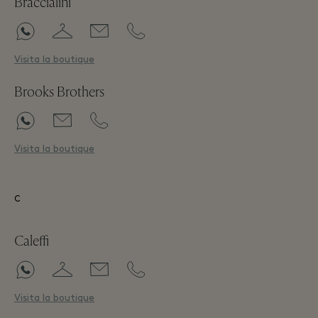
Braccialini
Visita la boutique
Brooks Brothers
Visita la boutique
C
Caleffi
Visita la boutique