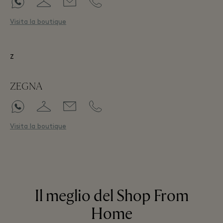
Visita la boutique
Z
ZEGNA
Visita la boutique
Il meglio del Shop From
Home