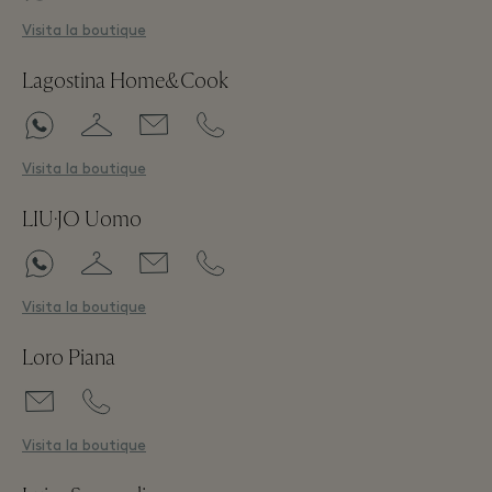
Visita la boutique
Lagostina Home&Cook
Visita la boutique
LIU·JO Uomo
Visita la boutique
Loro Piana
Visita la boutique