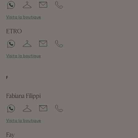
Visita la boutique
ETRO
Visita la boutique
F
Fabiana Filippi
Visita la boutique
Fay