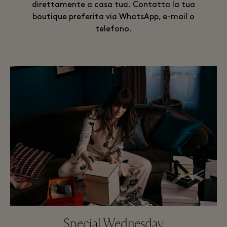
direttamente a casa tua. Contatta la tua
boutique preferita via WhatsApp, e-mail o
telefono.
Special Wednesday