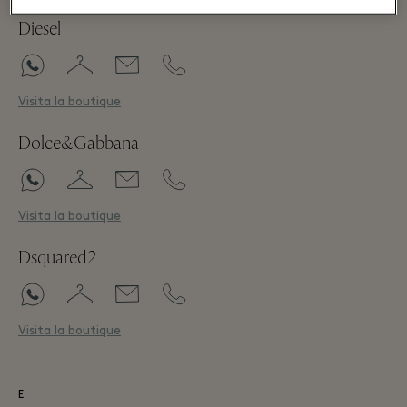
Diesel
Visita la boutique
Dolce&Gabbana
Visita la boutique
Dsquared2
Visita la boutique
E