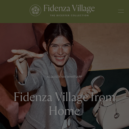
ACQUISTA VIA WHATSAPP
Fidenza Village from
Home