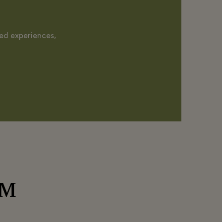
red experiences,
ом