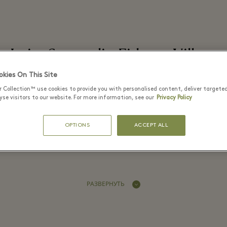
Luisa Spagnoli - Fidenza Village
kies On This Site
r Collection™ use cookies to provide you with personalised content, deliver targete
se visitors to our website. For more information, see our
Privacy Policy
 is a leading Italian womenswear br
OPTIONS
ACCEPT ALL
 which is named after its brilliant des
РАЗВЕРНУТЬ