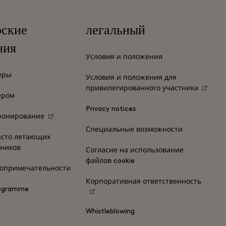
рские
легальный
ния
Условия и положения
еры
Условия и положения для
привилегированного участника
ером
Privacy notices
ронирование
Специальные возможности
асто летающих
нников
Согласие на использование
файлов cookie
топримечательности
Корпоративная ответственность
rogramme
Whistleblowing