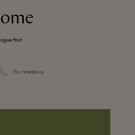
 Home
ogue first
По телефону