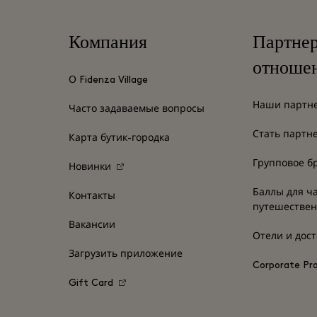
Компания
Партне
отноше
О Fidenza Village
Наши партн
Часто задаваемые вопросы
Стать партн
Карта бутик-городка
Групповое б
Новинки
Баллы для ч
Контакты
путешестве
Вакансии
Отели и дос
Загрузить приложение
Corporate P
Gift Card