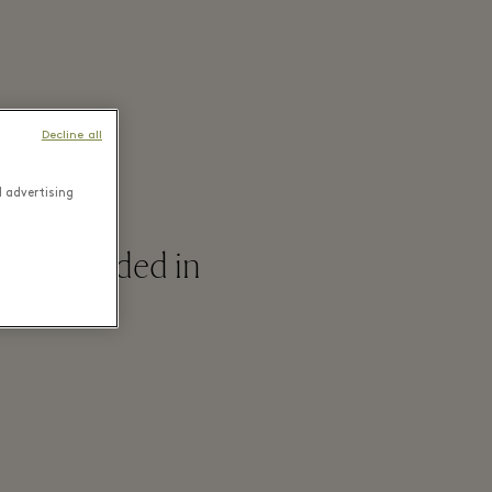
Decline all
d advertising
and, founded in
igner.