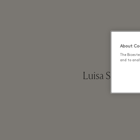
About Coo
The Biceste
and to analy
Luisa Spagnoli
1928,