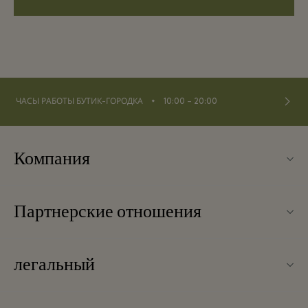
⬩
ЧАСЫ РАБОТЫ БУТИК-ГОРОДКА
10:00 – 20:00
Компания
О Fidenza Village
Партнерские отношения
Часто задаваемые вопросы
Наши партнеры
Карта бутик-городка
легальный
Стать партнером
Новинки
Условия и положения
Групповое бронирование