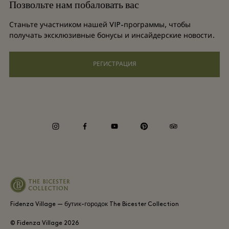
Позвольте нам побаловать вас
Контакты
Условия и положения для привилегированного участника
Баллы для часто летающих путешественников
Станьте участником нашей VIP-программы, чтобы
Вакансии
получать эксклюзивные бонусы и инсайдерские новости.
Privacy notices
Отели и достопримечательности
Загрузить приложение
РЕГИСТРАЦИЯ
Специальные возможности
Corporate Programme
Gift Card
Согласие на использование файлов cookie
Корпоративная ответственность
instagram
facebook
youtube
pinterest
tripadvisor
Whistleblowing
Fidenza Village — бутик-городок The Bicester Collection
© Fidenza Village
2026