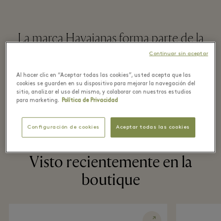
La marca Havaianas forma parte de la
cartera de Alpargatas, una de las
Continuar sin aceptar
empresas más tradicionales de Brasil,
Al hacer clic en “Aceptar todas las cookies”, usted acepta que las
con más de 110 años de existencia.
cookies se guarden en su dispositivo para mejorar la navegación del
sitio, analizar el uso del mismo, y colaborar con nuestros estudios
para marketing.
Política de Privacidad
LEER MÁS
Configuración de cookies
Aceptar todas las cookies
Visto recientemente en la
boutique