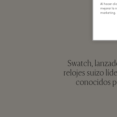
Al hacer cl
mejorar la 
marketing.
Swatch, lanzad
relojes suizo lí
conocidos po