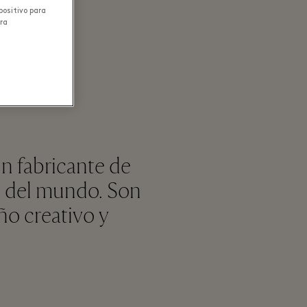
positivo para
ara
n fabricante de
es del mundo. Son
ño creativo y