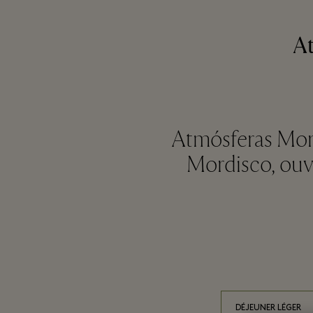
At
Atmósferas Mord
Mordisco, ouve
DÉJEUNER LÉGER