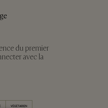
age
sence du premier
nnecter avec la
E
VÉGÉTARIEN