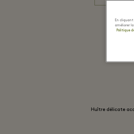
En cliquant 
améliorer la
Politique d
Huître délicate ac