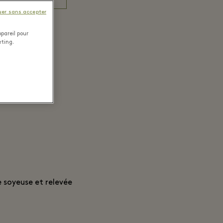
uer sans accepter
pareil pour
eting.
 soyeuse et relevée