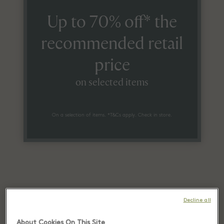
Up to 70% off* the
recommended retail
price
on selected items
On a selection of items. *T&Cs apply. Check in store.
Decline all
Recently seen in Las Rozas
About Cookies On This Site