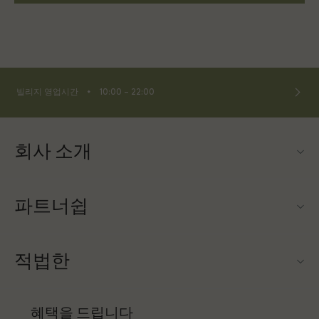
⬩
빌리지 영업시간
10:00 – 22:00
회사 소개
문의하기
파트너쉽
About Las Rozas Village
우리의 파트너들
빌리지 지도
적법한
파트너가되다
커리어
웹사이트 이용 약관
항공사 마일리지 프로그램
혜택을 드립니다
앱 다운로드
프리빌리지 약관