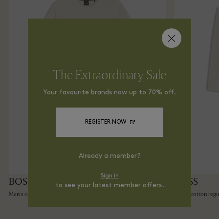
The Extraordinary Sale
Your favourite brands now up to 70% off.
REGISTER NOW
Already a member?
Sign in
BOSS
BOSS
48 €
Village price
to see your latest member offers.
Men's oversized T-shirt
Men's cotton regul
69,95 €
RRP