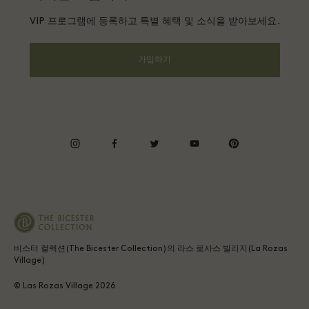
단체 예약
VIP 프로그램에 등록하고 특별 혜택 및 소식을 받아보세요.
Gift Card
프라이버시 공지
호텔 및 지역 명소
FAQ
가입하기
웹접근성 안내
기업의 책임
프리빌리지 약관
instagram
facebook
twitter
youtube
pinterest
Whistleblowing
Average supplier payment period
비스터 컬렉션(The Bicester Collection)의 라스 로사스 빌리지(La Rozas
Village)
© Las Rozas Village
2026