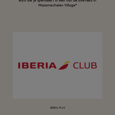
euro die je spendeert in één van de boetieks in
Maasmechelen Village*
IBERIA PLUS