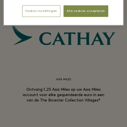
Cookie-instellingen
Alle cookies accepteren
ASIA MILES
Ontvang 1,25 Asia Miles op uw Asia Miles
account voor elke gespendeerde euro in een
van de The Bicester Collection Villages*