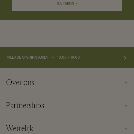
GA TERUG >
⬩
VILLAGE OPENINGSUREN
10:00 – 19:00
Over ons
Neem contact op met ons
Partnerships
Over Maasmechelen Village
Onze partners
Veelgestelde vragen
Wettelijk
Een partner worden