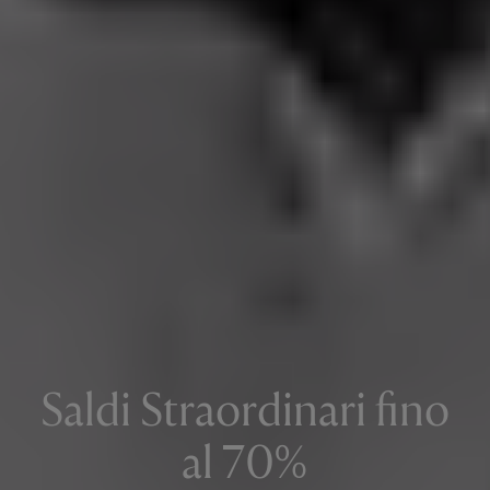
Registrati a Membership
Registrati subito per vincere 10 Gift Card da 50€ e una da
Saldi Straordinari fino
1.000€ in estrazione finale. ✨🎁 Scopri un mondo di
esperienze personalizzate e sorprese dalle tue boutique
preferite.
al 70%