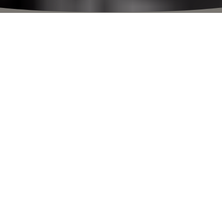
⬩
ORARI DEL VILLAGGIO
10:00 – 23:00
NUOVA STAGIONE. NUOVA ENERGIA. NUOVO STILE.
L’emozione della scoperta
Vivi una straordinaria esperienza di
shopping tra boutique sempre nuove,
servizi esclusivi e prezzi ridotti tutto
l’anno.
PIANIFICA LA TUA VISITA