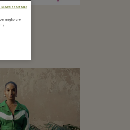
 senza accettare
per migliorare
ing.