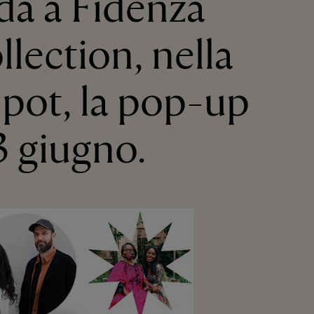
oda a Fidenza
llection, nella
Spot, la pop-up
3 giugno.