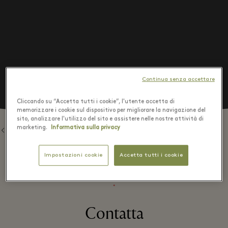
Continua senza accettare
Cliccando su “Accetta tutti i cookie”, l'utente accetta di
memorizzare i cookie sul dispositivo per migliorare la navigazione del
sito, analizzare l'utilizzo del sito e assistere nelle nostre attività di
marketing.
Informativa sulla privacy
Ritorna alle Boutique
Impostazioni cookie
Accetta tutti i cookie
⬩
Contatta