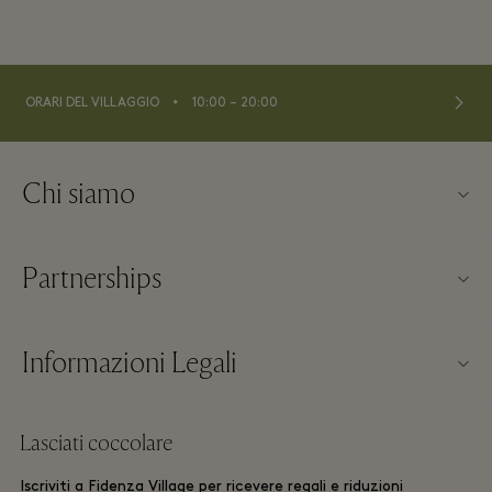
⬩
ORARI DEL VILLAGGIO
10:00 – 20:00
Chi siamo
About us
Partnerships
FAQs
I nostri partner
Mappa del Villaggio
Informazioni Legali
Diventa un partner
Novità nelle boutique
Termini & Condizioni del Sito
Prenotazioni di gruppi
Lasciati coccolare
Contattaci
Membership Termini & Condizioni
Frequent Flyer
Iscriviti a Fidenza Village per ricevere regali e riduzioni