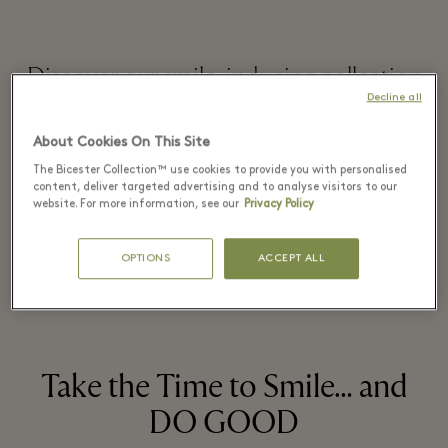
Discover our smile-inducing collection
of tote bags, T-shirts and more in The
Decline all
Concierge. In this exciting collaboration
About Cookies On This Site
between The Smiley Company and The
The Bicester Collection™ use cookies to provide you with personalised
Bicester Collection, all proceeds will go
content, deliver targeted advertising and to analyse visitors to our
website. For more information, see our
Privacy Policy
to our DO GOOD charity partners.
OPTIONS
ACCEPT ALL
РАЗВЕРНУТЬ
Take the Time to Smile… and
DO GOOD