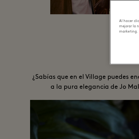
Al hacer cl
mejorar la 
marketing.
Fr
¿Sabías que en el Village puedes en
a la pura elegancia de Jo M