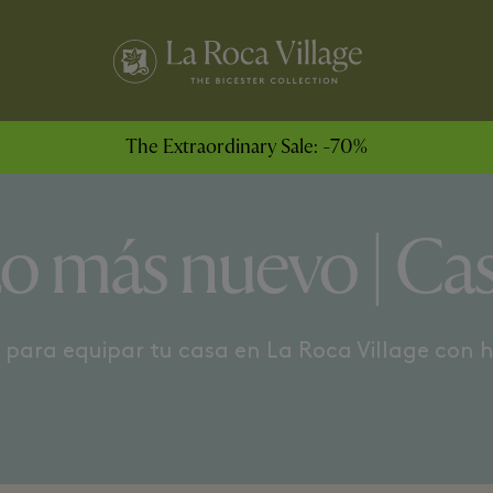
COCINA Y MESA
ACCESORIOS Y TEXTILE
The Extraordinary Sale: -70%
o más nuevo | Ca
s para equipar tu casa en La Roca Village con