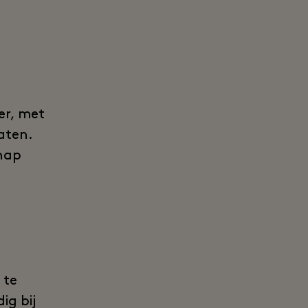
er, met
laten.
chap
 te
ig bij