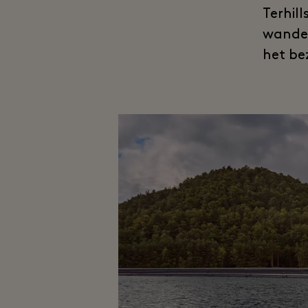
Terhill
wandel
het be