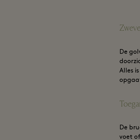
Zweven
De gol
doorzic
Alles 
opgaat
Toegan
De bru
voet of