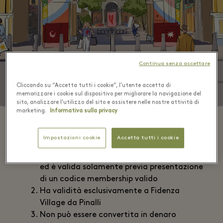
Continua senza accettare
Cliccando su “Accetta tutti i cookie”, l'utente accetta di
memorizzare i cookie sul dispositivo per migliorare la navigazione del
sito, analizzare l'utilizzo del sito e assistere nelle nostre attività di
marketing.
Informativa sulla privacy
Impostazioni cookie
Accetta tutti i cookie
Questa offerta è disponibile per gli iscritti
ed è valida solamente previa presentazione
di un codice membership valido
Ha validità esclusivamente a Fidenza
Village da Pinalli
Non può essere convertita in denaro