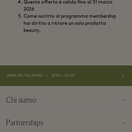
Questa offerta è valida fino al 31 marzo
2026
Come iscritto al programma membership
hai diritto a ritirare un solo prodotto
beauty.
⬩
ORARI DEL VILLAGGIO
10:00 – 20:00
Chi siamo
About us
Partnerships
FAQs