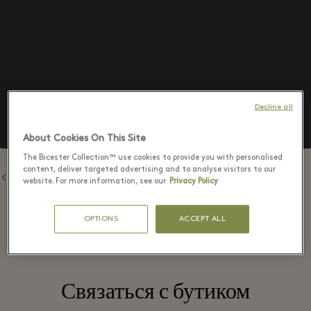
Decline all
About Cookies On This Site
The Bicester Collection™ use cookies to provide you with personalised
content, deliver targeted advertising and to analyse visitors to our
Назад к брендам
website. For more information, see our
Privacy Policy
OPTIONS
ACCEPT ALL
⬩
Связаться с бутиком