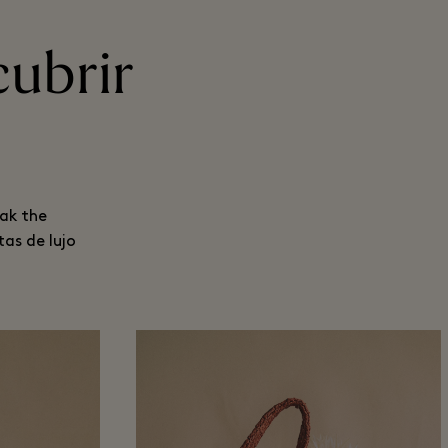
cubrir
eak the
tas de lujo