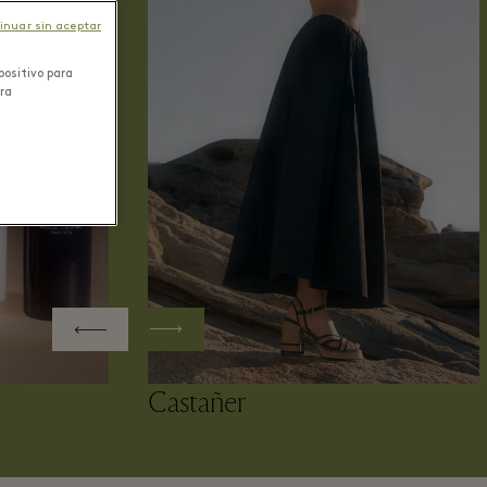
inuar sin aceptar
positivo para
ara
Castañer