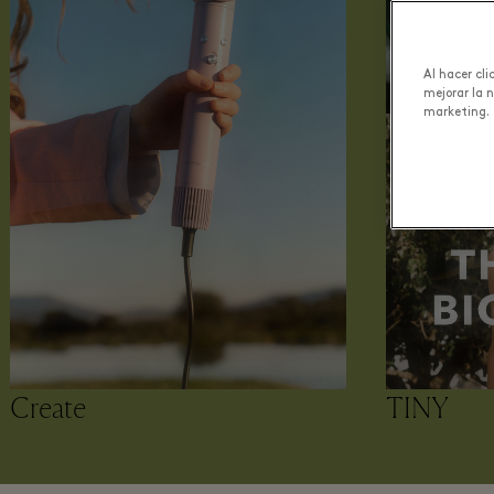
Al hacer cl
mejorar la 
marketing.
Create
TINY